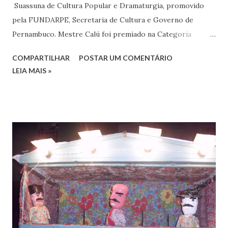
Suassuna de Cultura Popular e Dramaturgia, promovido
pela FUNDARPE, Secretaria de Cultura e Governo de
Pernambuco. Mestre Calú foi premiado na Categoria
Mestres dos Saberes e Fazeres, na linha Culturas
COMPARTILHAR
POSTAR UM COMENTÁRIO
Populares. Na Zona da Mata, quem também foi premiado foi
LEIA MAIS »
o Cirandeiro João Limoeiro. Este resultado é de extrema
importância para a valorização da cultura popular do
Mamulengo e do Mestre Calú que em vida tem recebido
muitas homenagens. Em 2025, Calú completará 80 anos de
idade e tem tudo para ser um ano memorável, com muitas
homenagens. Viva Mestre Calú!