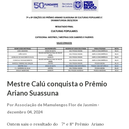
Flor de Jasmim, entidades que têm feito um trabalho
excepcional. Destaca-se também que a Mestra Vera Brito,
Patrimônio Vivo de Vicência e de Pernambuco também foi
uma das premiadas, esta na 5ª posição. Assim como Calú,
Mestra Vera também recebe o suporte da Casa da Cultura
de Vicência.
Mestre Calú conquista o Prêmio
Ariano Suassuna
Por
Associação de Mamulengos Flor de Jasmim
dezembro 04, 2024
Ontem saiu o resultado do 7º e 8º Prêmio Ariano