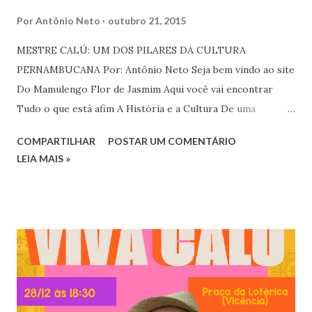
Por
Antônio Neto
outubro 21, 2015
MESTRE CALÚ: UM DOS PILARES DA CULTURA
PERNAMBUCANA Por: Antônio Neto Seja bem vindo ao site
Do Mamulengo Flor de Jasmim Aqui você vai encontrar
Tudo o que está afim A História e a Cultura De uma
brincadeira pura De seu Antônio Joaquim O famoso Mestre
COMPARTILHAR
POSTAR UM COMENTÁRIO
Calú Nasceu na cidade de Vicência Em uma família humilde
LEIA MAIS »
Do Engenho Independência Perdeu a mãe logo cedo
Enfrentou a vida sem medo Com coragem e inocência Calú
era menino esperto Desde pequeno acompanhou o pai Um
mamulengueiro experiente Conhecido por demais E assim
ele aprendeu Muito do conhecimento seu Da arte que hoje
ele faz. Calú tinha 12 anos Quando o pai deixou de brincar O
menino ficou triste Pois viu a brincadeira acabar Mas disse
pra ele mesmo Um dia terei meu brinquedo Que aprendi a