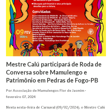
voltou a se apresentar a pouco mais de no início do século
com o nome "PRESÉPIO MAMULENGO FLOR DE JASMIM"
e hoje ele é apresentado durante o ano todo em diversas
cidades do interior de Pernambuco.
Mestre Calú participará de Roda de
Conversa sobre Mamulengo e
Patrimônio em Pedras de Fogo-PB
Por
Associação de Mamulengos Flor de Jasmim
fevereiro 07, 2024
Nesta sexta-feira de Carnaval (09/02/2024), o Mestre Calú