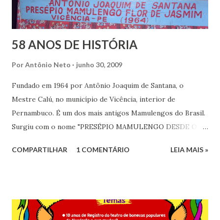
58 ANOS DE HISTÓRIA
Por
Antônio Neto
junho 30, 2009
Fundado em 1964 por Antônio Joaquim de Santana, o
Mestre Calú, no município de Vicência, interior de
Pernambuco. É um dos mais antigos Mamulengos do Brasil.
Surgiu com o nome "PRESÉPIO MAMULENGO DESDE O
PRINCIPIO DO MUNDO" com o objetivo de representar a
COMPARTILHAR
1 COMENTÁRIO
LEIA MAIS »
cultura local levando ao riso aqueles que contemplam a
brincadeira Mais tarde o teatro de fantoches passou a se
chamar "PRESÉPIO MAMULENGO NOVA GERAÇÃO" com o
comando do Mestre Calú. Após uma série de dificuldades o
mamulengo do Mestre Calú saiu de cena por um tempo e