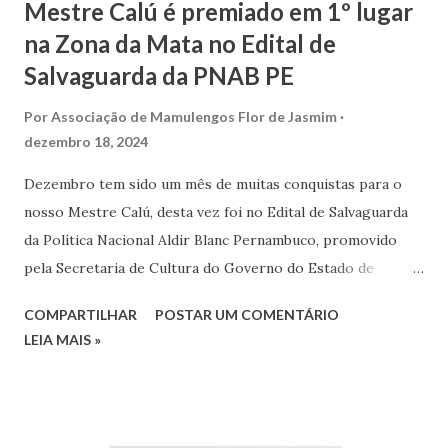
Mestre Calú é premiado em 1º lugar
na Zona da Mata no Edital de
Salvaguarda da PNAB PE
Por
Associação de Mamulengos Flor de Jasmim
dezembro 18, 2024
Dezembro tem sido um mês de muitas conquistas para o
nosso Mestre Calú, desta vez foi no Edital de Salvaguarda
da Política Nacional Aldir Blanc Pernambuco, promovido
pela Secretaria de Cultura do Governo do Estado de
Pernambuco e que teve o resultado divulgado hoje, 18 de
COMPARTILHAR
POSTAR UM COMENTÁRIO
dezembro de 2024. Calú concorreu na Categoria Mestres e
LEIA MAIS »
Mestras, obtendo a 1ª colocação entre os concorrentes da
Zona da Mata. Foram 174 inscrições validadas, Calú obteve
70 pontos. A proposta foi elaborada em conjunto com a
Casa da Cultura de Vicência e Associação de Mamulengos