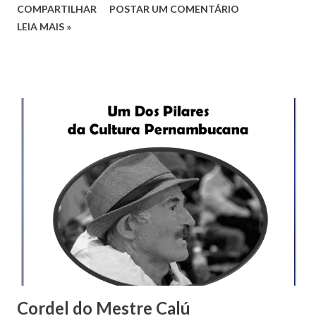
COMPARTILHAR
POSTAR UM COMENTÁRIO
(Foto: Produtora Áurea) Realizado pela Associação de
LEIA MAIS »
Mamulengos Flor de Jasmim, o Viva Calú teve mais uma vez
todo o suporte das Produtoras Áurea e Treze, além da
Casa da Cultura de Vicência. Antônio Neto assumiu a
Produção Executiva do Evento, que também teve
coprodução da Inova Comunicação. Grid com a Produção do
Festival Viva Calú (Foto: Produtora Áurea) Nesta edição, o
grande homenageado foi o Mestre Cacá da Viola, um
violeiro de mais de 60 anos de experiência que recebeu em
2022 o título de Patrimônio Vivo de Vicência. Mestre Cacá
recebe placa do agente cultural Jr de Cai (Foto: Produtora
Áurea) Cacá fez uma apresentação cantando a sua história e
recebeu uma placa referente à homenagem. Apr...
Cordel do Mestre Calú