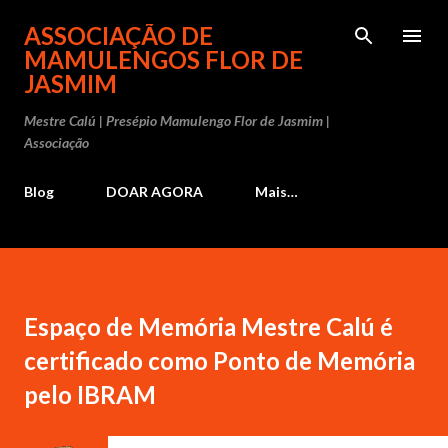
Pular para o conteúdo principal
ASSOCIAÇÃO DE
MAMULENGOS FLOR DE
JASMIM
Mestre Calú | Presépio Mamulengo Flor de Jasmim |
Associação
Blog
DOAR AGORA
Mais…
Espaço de Memória Mestre Calú é
certificado como Ponto de Memória
pelo IBRAM