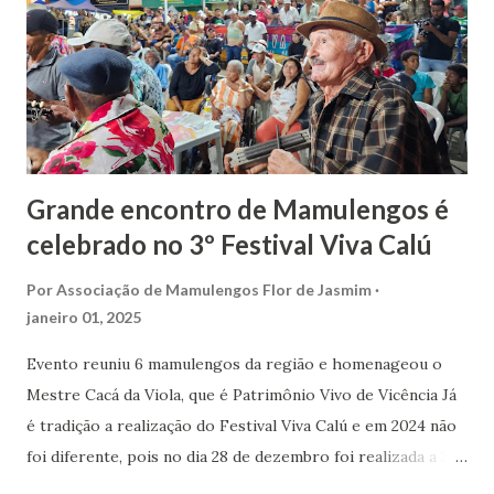
adultos ficaram em êxtase com as peripécias de Simão, com
o Engole Cobra, Cavalo Marinho, Pisa Pilão, Maracatu, Adão
e Eva, entre outros bonecos. O próximo espetáculo será no
dia 23 de agosto, no Festival Pernambuco M...
Grande encontro de Mamulengos é
celebrado no 3º Festival Viva Calú
Por
Associação de Mamulengos Flor de Jasmim
janeiro 01, 2025
Evento reuniu 6 mamulengos da região e homenageou o
Mestre Cacá da Viola, que é Patrimônio Vivo de Vicência Já
é tradição a realização do Festival Viva Calú e em 2024 não
foi diferente, pois no dia 28 de dezembro foi realizada a 3ª
Edição deste Festival. Mestre Calú tocando no seu Festival