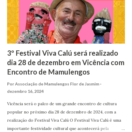
amar No ano de 64 Morre o conhecido Tio Pueira
Mamulengueiro da região Que tinha uma brincadeira Calú
junta uns trocados Chama a família de lado E consegue sua
b...
3º Festival Viva Calú será realizado
dia 28 de dezembro em Vicência com
Encontro de Mamulengos
Por
Associação de Mamulengos Flor de Jasmim
dezembro 16, 2024
Vicência será o palco de um grande encontro de cultura
popular no próximo dia 28 de dezembro de 2024, com a
realização do Festival Viva Calú O Festival Viva Calú é uma
importante festividade cultural que acontecerá pela