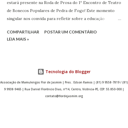
estará presente na Roda de Prosa do 1º Encontro de Teatro
de Bonecos Populares de Pedra de Fogo! Este momento
singular nos convida para refletir sobre a educação
patrimonial nas escolas que desempenha um papel crucial
COMPARTILHAR
POSTAR UM COMENTÁRIO
na formação dos estudantes, pois permite que eles
LEIA MAIS »
compreendam, valorizem e se envolvam com o patrimônio
cultural, histórico e natural de sua região e do país na
totalidade, mas também sobre os últimos 10 anos do
registro dos Bonecos Populares do Nordeste como
Tecnologia do Blogger
patrimônio imaterial. Esta roda representa uma
oportunidade única para analisar as transformações
Associação de Mamulengos Flor de Jasmim | Pres.: Edson Ramos | (81) 9 9558-7819 / (81)
9 9938-9465 | Rua Daniel Florêncio Dias, nº14, Centro, Vicência-PE, CEP: 55.850-000 |
ocorridas nesse período e contribuir para a preservação
contato@flordejasmim.org
do patrimônio cultural do Brasil. O Mestre Calú estará
acompanhado de seu neto, Antônio. Também estarão na
Roda vários brincantes como Pedro Luiz do Babaulengo-
PB, Valter Cedro do Mamulengo Sem Fronteiras-DF,