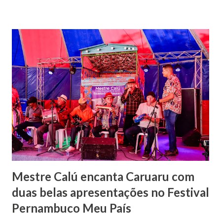
mamulengos. Em 1964, aos 19 anos de idade, produziu seu
próprio teatro de bonecos, dando início a uma trajetória
que contribuiu e contribui fortemente para a cultura
popular nordestina. Num primeiro momento, nomeou seu
presépio de bonecos de “Presépio Mamulengo desde o
Princípio do Mundo”, que posteriormente passou a ser
chamado “Presépio Mamulengo Flor de Jasmim”. Durante
as décadas de 1960 e 1990, Calú apresentou-se em diversos
engenhos e fazendas, levando risos a trabalhadores rurais.
Atualmente, é um dos mestres em mamulengos de maior
idade e experiência...
Mestre Calú encanta Caruaru com
duas belas apresentações no Festival
Pernambuco Meu País