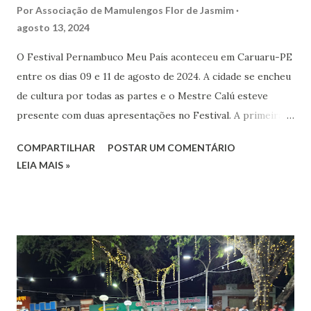
Por
Associação de Mamulengos Flor de Jasmim
agosto 13, 2024
O Festival Pernambuco Meu País aconteceu em Caruaru-PE
entre os dias 09 e 11 de agosto de 2024. A cidade se encheu
de cultura por todas as partes e o Mestre Calú esteve
presente com duas apresentações no Festival. A primeira
apresentação aconteceu na sexta-feira 09 de agosto, na
COMPARTILHAR
POSTAR UM COMENTÁRIO
Praça da Criança. O Palco foi o País das Brincadeiras, que
LEIA MAIS »
contou com diversas apresentações para a criançada. A
primeira apresentação foi justamente do Mestre Calú e o
Presépio Mamulengo Flor de Jasmim, que encantou o
público com seus bonecos e terno pulsante. A segunda
apresentação foi no domingo, no Palco Conexões Urbanas,
instalado na Praça Giácomo Mastroianni, onde um público
de muitas pessoas acompanharam o espetáculo do Mestre
Calú e seu mamulengo. Não faltaram sorrisos, as crianças e