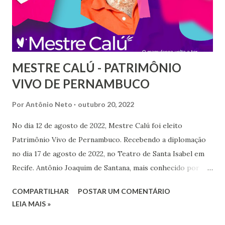
Patrimônio Vivo de Pernambuco. Nos últimos anos, o
Mamulengo de Calú vem sendo administrado por esse
grupo de jovens que atuam na cena cultural como
produtores. Diversas e importantes ações...
MESTRE CALÚ - PATRIMÔNIO
VIVO DE PERNAMBUCO
Por
Antônio Neto
outubro 20, 2022
No dia 12 de agosto de 2022, Mestre Calú foi eleito
Patrimônio Vivo de Pernambuco. Recebendo a diplomação
no dia 17 de agosto de 2022, no Teatro de Santa Isabel em
Recife. Antônio Joaquim de Santana, mais conhecido por
Mestre Calú, é natural de Vicência, Zona da Mata de
COMPARTILHAR
POSTAR UM COMENTÁRIO
Pernambuco. Nascido em 1945, no Engenho Independência,
LEIA MAIS »
ele é filho do mamulengueiro Zé Calú. Desde a infância,
encantou-se como mundo lúdico e alegre dos bonecos de