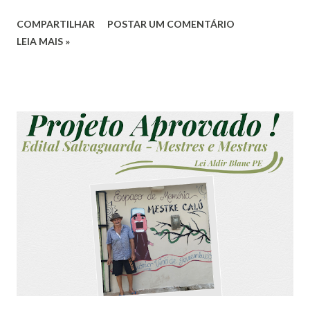
terceira vez. Este ano, a celebração será um grande
COMPARTILHAR
POSTAR UM COMENTÁRIO
encontro de mamulengos com grandes nomes da antiga
LEIA MAIS »
geração do teatro de bonecos de Pernambuco. Acontecerá
na Praça da Lotérica em Vicência, com início às 18h30m,
aberto e gratuito para todos os públicos. Mestre Calú
celebra 60 anos de carreira e traz a magia do seu Presépio
Mamulengo Flor de Jasmim, muito tradicional nas
festividades de fim de ano de Vicência. De Carpina, vem o
Mestre João Galego com o Mamulengo Nova Geração, com
quase 40 anos de brincadeiras. De Tracunhaém vem o
Mamulengo Americano do Mestre Beto, são várias décadas
brincando e divertindo adultos e crianças. Com mais de 90
anos, o Mestre Vitalino vem com seu Mamulengo da
Saudade da cidade de Nazaré da Mata. Mestre Bibiu, do
Mamulengo Sorriso Encan...