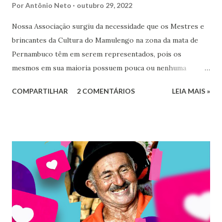
Por
Antônio Neto
outubro 29, 2022
Nossa Associação surgiu da necessidade que os Mestres e
brincantes da Cultura do Mamulengo na zona da mata de
Pernambuco têm em serem representados, pois os
mesmos em sua maioria possuem pouca ou nenhuma
formação escolar, nem conhecimento de internet e sofrem
COMPARTILHAR
2 COMENTÁRIOS
LEIA MAIS »
grande desvalorização por não conseguirem participar de
projetos, eventos, editais, chamadas públicas, etc. O
Mamulengo recebeu do IPHAN – Instituto do Patrimônio
Histórico e Artístico Nacional o reconhecimento como
Patrimônio Cultural do Brasil em 2015, mas poucas são as
ações que buscam salvaguardar a brincadeira e quem a faz.
Neste sentido, um grupo de jovens se reuniu e decidiu criar
uma associação, que tem por base o Presépio Mamulengo
Flor de Jasmim, criado em 1964 por Antônio Joaquim de
Santana, o Mestre Calú, que hoje possui o título de