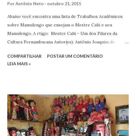
Por
Antônio Neto
outubro 21, 2015
Abaixo você encontra uma lista de Trabalhos Acadêmicos
sobre Mamulengo que ensejam o Mestre Calú e seu
Mamulengo. A rtigo: Mestre Calú - Um dos Pilares da
Cultura Pernambucana Autor(es): Antônio Joaquim de
Santana Neto / Deyvson Barbosa de Oliveira Instituição:
COMPARTILHAR
POSTAR UM COMENTÁRIO
Faculdade Santa Helena Ano: 2012 Download: BAIXE AQUI
LEIA MAIS »
Link Alternativo: CLIQUE AQUI Dissertação: Nas redes dos
donos da brincadeira: um estudo do Mamulengo da Zona da
Mata pernambucana. Autor(es): Débora Silva Azevedo
Instituição: UFRRJ Ano: 2011 Download: BAIXE AQUI Artigo:
Mestre Calú e Arte do Mamulengo na Zona da Mata Norte
de Pernambuco Autor(es): Lucas Melo da Silva Instituição:
UFPE Ano: 2015 Download: BAIXE AQUI Link Alternativo:
CLIQUE AQUI