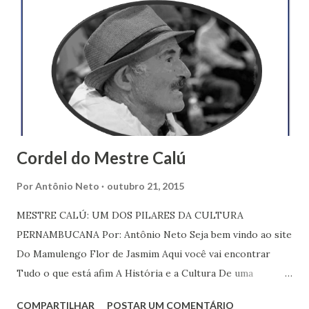
n
s
Cordel do Mestre Calú
Por
Antônio Neto
outubro 21, 2015
MESTRE CALÚ: UM DOS PILARES DA CULTURA
PERNAMBUCANA Por: Antônio Neto Seja bem vindo ao site
Do Mamulengo Flor de Jasmim Aqui você vai encontrar
Tudo o que está afim A História e a Cultura De uma
brincadeira pura De seu Antônio Joaquim O famoso Mestre
COMPARTILHAR
POSTAR UM COMENTÁRIO