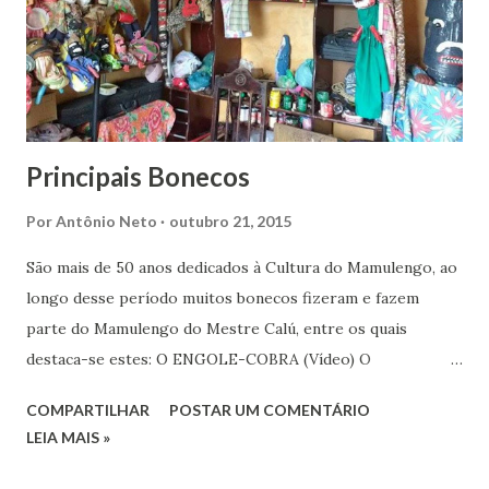
Principais Bonecos
Por
Antônio Neto
outubro 21, 2015
São mais de 50 anos dedicados à Cultura do Mamulengo, ao
longo desse período muitos bonecos fizeram e fazem
parte do Mamulengo do Mestre Calú, entre os quais
destaca-se estes: O ENGOLE-COBRA (Vídeo) O
PIOLHENTO (Vídeo) MATEUS E A CATITA SEU MANÉ
COMPARTILHAR
POSTAR UM COMENTÁRIO
PACARÚ SIMÃO BENEDITO ADÃO E EVA E A SERPENTE
LEIA MAIS »
NEGO GOIABA ARRELIQUIM MAMA, MAMINHA E MAMÁ
ANDREZA MANÉ BRABO PISA-PILÃO CAVALO-MARINHO