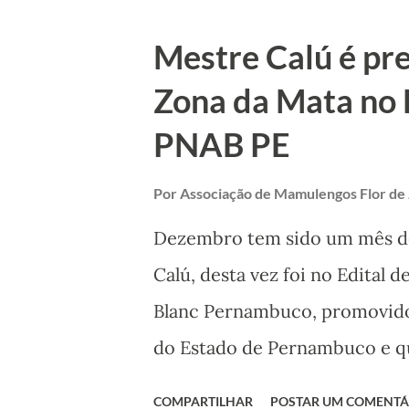
Vicência. Antônio Neto assum
Mestre Calú é pr
também teve coprodução da 
Zona da Mata no 
do Festival Viva Calú (Foto: P
PNAB PE
homenageado foi o Mestre Cacá
de experiência que recebeu e
Por
Associação de Mamulengos Flor de
Vicência. Mestre Cacá recebe p
Dezembro tem sido um mês de
Produtora Áurea) Cacá fez uma
Calú, desta vez foi no Edital d
recebeu uma placa referente 
Blanc Pernambuco, promovido 
do Estado de Pernambuco e que
dezembro de 2024. Calú conco
COMPARTILHAR
POSTAR UM COMENTÁ