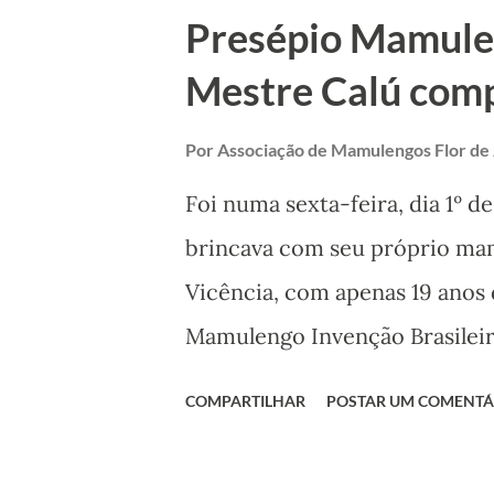
também com uma programação 
Presépio Mamule
incentivado pela Lei Paulo 
Mestre Calú comp
recebeu o convite e estará 
Festival nesta sexta-feira 27 d
Por
Associação de Mamulengos Flor de
Foi numa sexta-feira, dia 1º 
brincava com seu próprio mam
Vicência, com apenas 19 anos 
Mamulengo Invenção Brasileira
uma história duradoura que pe
COMPARTILHAR
POSTAR UM COMENTÁ
"invenção brasileira" de Cal
culturais dedicadas ao mamul