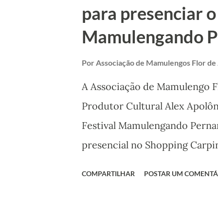
para presenciar o 
possui o título de Patrimônio
Mamulengando P
Mamulengo de Calú vem sendo
que atuam na cena cultural c
Por
Associação de Mamulengos Flor de
ações...
A Associação de Mamulengo Fl
Produtor Cultural Alex Apolô
Festival Mamulengando Perna
presencial no Shopping Carpi
Festival homenageia Dona Ma
COMPARTILHAR
POSTAR UM COMENTÁ
Mestre João Galego, da cidad
contará com diversas apresent