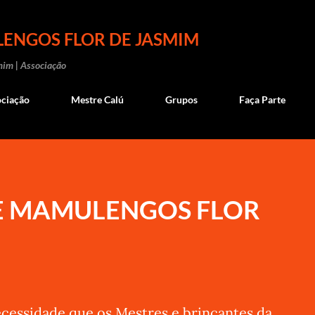
Pular para o conteúdo principal
ENGOS FLOR DE JASMIM
mim | Associação
ociação
Mestre Calú
Grupos
Faça Parte
E MAMULENGOS FLOR
ecessidade que os Mestres e brincantes da