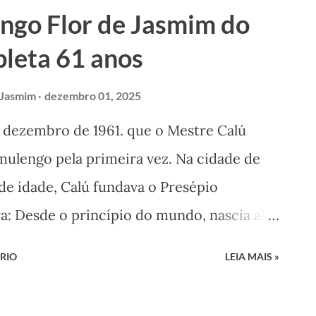
online internacional. O projeto é
ngo Flor de Jasmim do
Gustavo Pernambuco. O Mestre Calú tembém
leta 61 anos
presente acompanhando a programação do
e fevereiro
 Jasmim
dezembro 01, 2025
de dezembro de 1961. que o Mestre Calú
ulengo pela primeira vez. Na cidade de
de idade, Calú fundava o Presépio
: Desde o princípio do mundo, nascia ali
rmanece até os dias atuais. Hoje, a
RIO
LEIA MAIS »
ú comemora mais um ano de atividades
engo. Mestre Calú se tornou o patrimônio