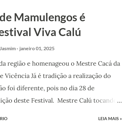
m uma roda de diálogo com grandes
 de Mamulengos é
 próprio Mestre Calú e os Mestres João
estival Viva Calú
e Beto. O diálogo tem como tema a História
 a história de cada mestre
 Jasmim
janeiro 01, 2025
ai acontecer no recém inaugurado
da região e homenageou o Mestre Cacá da
ina, na sexta-feira, 14 de março, a partir
e Vicência Já é tradição a realização do
 evento será gravado e postado no youtube.
o foi diferente, pois no dia 28 de
s Editais da Política Nacional Aldir Blan...
dição deste Festival. Mestre Calú tocando
ora Áurea) Realizado pela Associação de
RIO
LEIA MAIS »
 Viva Calú teve mais uma vez todo o
e Treze, além da Casa da Cultura de