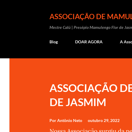
ASSOCIAÇÃO DE MAMUL
Mestre Calú | Presépio Mamulengo Flor de Jas
Blog
DOAR AGORA
A Ass
P
o
s
ASSOCIAÇÃO D
t
DE JASMIM
a
g
Por
Antônio Neto
outubro 29, 2022
e
Nossa Associação surgiu da n