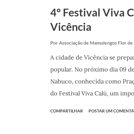
que hoje ele é graças ao seu 
4º Festival Viva 
firme. É dia de celebrar a cult
Vicência
reverenciar e festejar uma das
Pernambuco. Viva ao Presépio
Por
Associação de Mamulengos Flor de
ao Mestre Calú !
A cidade de Vicência se prepa
popular. No próximo dia 09 de 
Nabuco, conhecida como Praça
do Festival Viva Calú, um imp
calendário cultural de Vicênci
COMPARTILHAR
POSTAR UM COMENTÁ
incentivo da Prefeitura Munici
Nacional Aldir Blanc do municí