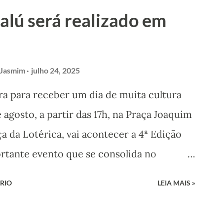
grupo, que atravessa gerações e continua
Calú será realizado em
ura viva do Flor de Jasmim, é dia de
 resistências culturais mais longevas de
 Flor de Jasmim! Viva ao Mamulengo ! Viva
 Jasmim
julho 24, 2025
ra para receber um dia de muita cultura
agosto, a partir das 17h, na Praça Joaquim
 da Lotérica, vai acontecer a 4ª Edição
ortante evento que se consolida no
a. Em 2025, o Festival conta com o
RIO
LEIA MAIS »
pal de Vicência, através da Política
pio, que foi administrada pela Secretaria