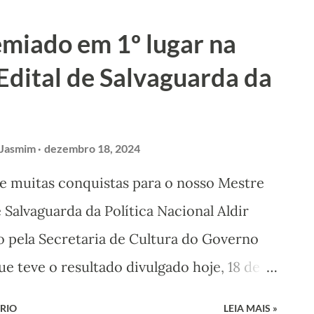
iu a Produção Executiva do Evento, que
emiado em 1º lugar na
Inova Comunicação. Grid com a Produção
Edital de Salvaguarda da
rodutora Áurea) Nesta edição, o grande
 da Viola, um violeiro de mais de 60 anos
m 2022 o título de Patrimônio Vivo de
 Jasmim
dezembro 18, 2024
laca do agente cultural Jr de Cai (Foto:
 muitas conquistas para o nosso Mestre
 apresentação cantando a sua história e
e Salvaguarda da Política Nacional Aldir
à homenagem. Apr...
pela Secretaria de Cultura do Governo
 teve o resultado divulgado hoje, 18 de
rreu na Categoria Mestres e Mestras,
RIO
LEIA MAIS »