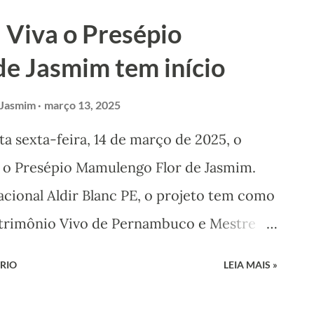
tes. O Viva Calú terá como homenageada
 Viva o Presépio
 Mestre Calú que faleceu recentemente.
e Jasmim tem início
nos de Calú. O evento acontecerá no
desde 2022, quando ocorreu a primeira
 Jasmim
março 13, 2025
r cerca de 500 pessoas na Praça da
a sexta-feira, 14 de março de 2025, o
iversos grupos de cultura popular. A festa
a o Presépio Mamulengo Flor de Jasmim.
dores de coco Caitano da Ingazeira
acional Aldir Blanc PE, o projeto tem como
ia). Na sequência, Mestr...
atrimônio Vivo de Pernambuco e Mestre
pio Mamulengo Flor de Jasmim. A
RIO
LEIA MAIS »
Ramos, quem irá conduzir a Bolsa ao longo
turais. Abertura e Roda de Diálogo O