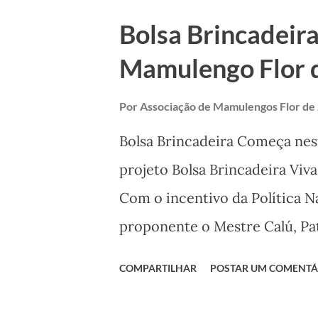
de Educação, Cultura e Esper
Bolsa Brincadeira
Dona Zefinha, companheira do
Mamulengo Flor d
Também celebraremos os 80 a
mesmo local que é realizado 
Por
Associação de Mamulengos Flor de
edição. A expectativa é reuni
Bolsa Brincadeira Começa nest
Lotérica, que vão prestigiar d
projeto Bolsa Brincadeira Viv
começa às 17h, com os embola
Com o incentivo da Política N
(Timbaúba) e Delegado (Vicênc
proponente o Mestre Calú, P
Mamulengueiro dono do Presé
COMPARTILHAR
POSTAR UM COMENTÁ
produção cultural é de Edson 
de 12 meses de atividades cul