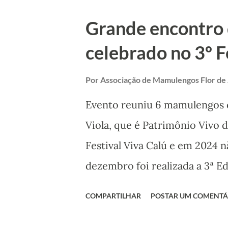
projeto já começa grande co
Grande encontro
Mestres do Mamulengo, como o
celebrado no 3º F
Galego, Vitalino, Miro, Bibiu 
do Mamulengo e vai percorrer
Por
Associação de Mamulengos Flor de
mamulengueiro. O encontro v
Evento reuniu 6 mamulengos 
Memorial Mestre Saúba em Carp
Viola, que é Patrimônio Vivo d
das 10h, aberto ao público. O
Festival Viva Calú e em 2024 nã
Este projeto foi contemplado no
dezembro foi realizada a 3ª E
no seu Festival (Foto: Produt
COMPARTILHAR
POSTAR UM COMENTÁ
Mamulengos Flor de Jasmim, o
suporte das Produtoras Áurea 