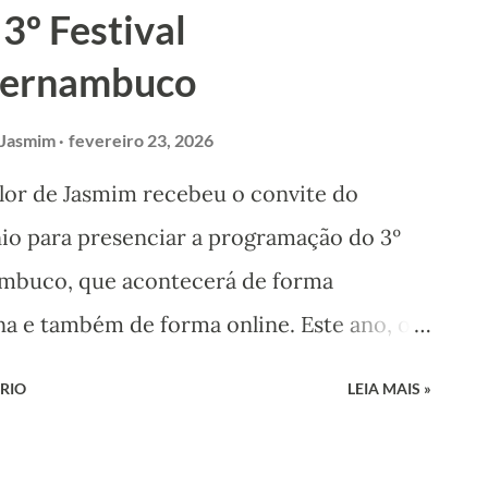
3º Festival
 Vivo de Pernambuco. Nos últimos anos, o
ernambuco
 administrado por esse grupo de jovens
omo produtores. Diversas e importantes
 Jasmim
fevereiro 23, 2026
or de Jasmim recebeu o convite do
nio para presenciar a programação do 3º
mbuco, que acontecerá de forma
na e também de forma online. Este ano, o
rlene, mamulengueira que é esposa do
RIO
LEIA MAIS »
e de Carpina. A programação também
ações culturais, rodas de conversa e