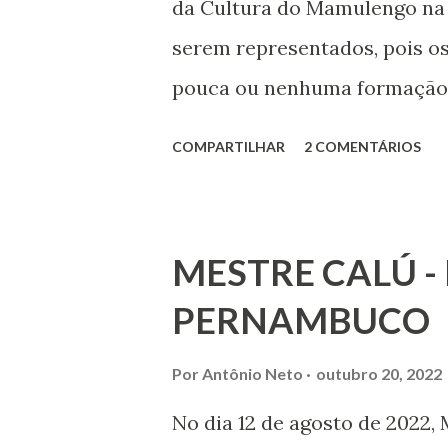
da Cultura do Mamulengo na
serem representados, pois 
pouca ou nenhuma formação 
e sofrem grande desvaloriza
COMPARTILHAR
2 COMENTÁRIOS
projetos, eventos, editais, 
recebeu do IPHAN – Instituto
Nacional o reconhecimento c
MESTRE CALÚ -
2015, mas poucas são as açõ
PERNAMBUCO
e quem a faz. Neste sentido, 
criar uma associação, que t
Por
Antônio Neto
outubro 20, 2022
de Jasmim, criado em 1964 p
No dia 12 de agosto de 2022, 
Calú, que hoje possui o títu