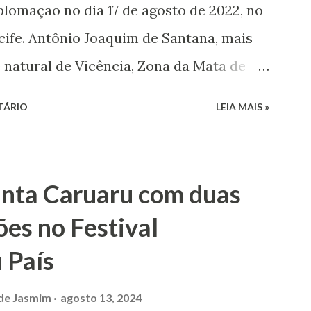
lomação no dia 17 de agosto de 2022, no
e Calú vem sendo administrado por esse
cife. Antônio Joaquim de Santana, mais
a cena cultural como produtores.
 natural de Vicência, Zona da Mata de
..
 no Engenho Independência, ele é filho
TÁRIO
LEIA MAIS »
esde a infância, encantou-se como
onecos de mamulengos. Em 1964, aos 19
próprio teatro de bonecos, dando início a
anta Caruaru com duas
u e contribui fortemente para a cultura
ões no Festival
imeiro momento, nomeou seu presépio de
 País
ngo desde o Princípio do Mundo”, que
r chamado “Presépio Mamulengo Flor de
 de Jasmim
agosto 13, 2024