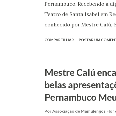
Pernambuco. Recebendo a dip
últimos anos, o Mamulengo d
Teatro de Santa Isabel em Re
grupo de jovens que atuam n
conhecido por Mestre Calú, é
Diversas e importantes ações.
Pernambuco. Nascido em 1945,
COMPARTILHAR
POSTAR UM COMEN
do mamulengueiro Zé Calú. D
mundo lúdico e alegre dos b
anos de idade, produziu seu 
Mestre Calú enc
uma trajetória que contribui
belas apresentaç
popular nordestina. Num pr
Pernambuco Meu
bonecos de “Presépio Mamule
posteriormente passou a se
Por
Associação de Mamulengos Flor