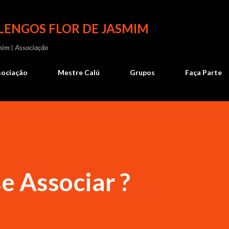
Pular para o conteúdo principal
ENGOS FLOR DE JASMIM
mim | Associação
sociação
Mestre Calú
Grupos
Faça Parte
e Associar ?