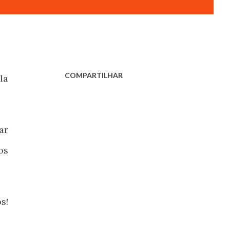
COMPARTILHAR
la
ar
os
s!